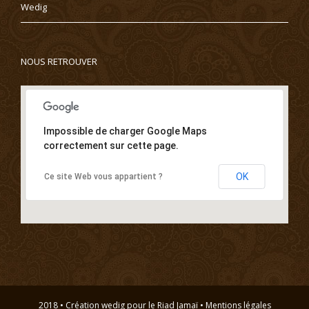
Wedig
NOUS RETROUVER
Impossible de charger Google Maps
correctement sur cette page.
OK
Ce site Web vous appartient ?
2018 • Création
wedig
pour le
Riad Jamaï
•
Mentions légales