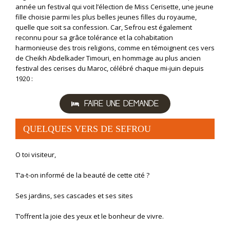
année un festival qui voit l’élection de Miss Cerisette, une jeune
fille choisie parmi les plus belles jeunes filles du royaume,
quelle que soit sa confession. Car, Sefrou est également
reconnu pour sa grâce tolérance et la cohabitation
harmonieuse des trois religions, comme en témoignent ces vers
de Cheikh Abdelkader Timouri, en hommage au plus ancien
festival des cerises du Maroc, célébré chaque mi-juin depuis
1920 :
FAIRE UNE DEMANDE
QUELQUES VERS DE SEFROU
O toi visiteur,
T’a-t-on informé de la beauté de cette cité ?
Ses jardins, ses cascades et ses sites
T’offrent la joie des yeux et le bonheur de vivre.