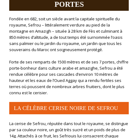
PORTES
Fondée en 682, soit un siècle avant la capitale spirituelle du
royaume, Sefrou – littéralement verdure au pied de la
montagne en Amazigh – située à 28 km de Fès et culminant à
850 mètres d’altitude, a de tout temps été surnommée l’oasis
sans palmier ou le jardin du royaume, un jardin que tous les
souverains du Maroc ont soigneusement protégé.
Forte de ses remparts de 1500 mètres et de ses 7 portes, chiffre
porte-bonheur dans culture arabe et amazighe, Sefrou a été
rendue célèbre pour ses cascades d’environ 10 mètres de
hauteur et les eaux de l’Oued Aggay qui a rendu fertiles ses
terres où poussent de nombreux arbres fruitiers, dont le plus
connu est le cerisier.
LA CÉLÈBRE CERISE NOIRE DE SEFROU
La cerise de Sefrou, réputée dans tout le royaume, se distingue
par sa couleur noire, un goût très sucré et un poids de plus de
14g. Attachés à ce fruit, les Sefriouis lui consacrent chaque