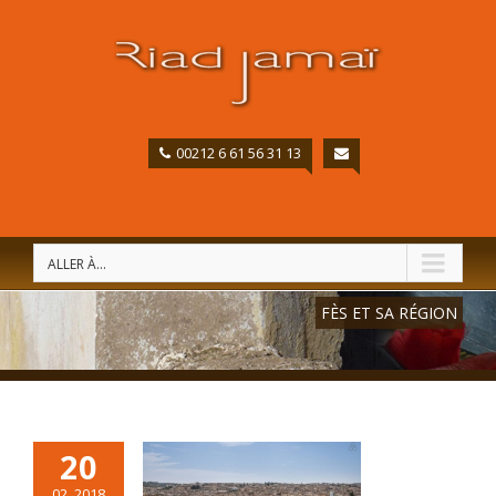
00212 6 61 56 31 13
ALLER À...
FÈS ET SA RÉGION
20
02, 2018