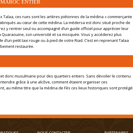
 MAROC ENTIER
 Talaa, ces rues sont les artères piétonnes de la médina « commerçante 
x fabriqués au cœur de cette médina. La médersa est donc situé proche de
rez y rentrer seul ou accompagné d’un guide officiel pour apprécier leur
 la Quaraouine, son université et sa mosquée. Vous y accéderez plus
aide d’un petit taxi rouge ou à pied de votre Riad. C’est en reprenant Talaa
erbement restaurée.
 et donc musulmane pour des quartiers entiers. Sans dévoiler le contenu
entendre grâce à une alcôve, comment étaient organiser ces
t, au même titre que la médina de Fès ces lieux historiques sont protégé
PRATIQUES
NOUS CONTACTER
PARTENAIRES