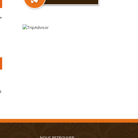
»
s
NOUS RETROUVER