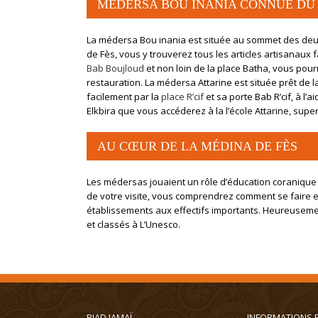
MÉDERSA BOU INANIA CONNUE DU
La médersa Bou inania est située au sommet des deux
de Fès, vous y trouverez tous les articles artisanau
Bab Boujloud
et non loin de la place Batha, vous pour
restauration. La médersa Attarine est située prêt de
facilement par la
place R’cif
et sa porte Bab R’cif, à l’
Elkbira que vous accéderez à la l’école Attarine, sup
AU CŒUR DE LA MÉDINA DE FÈS
Les médersas jouaient un rôle d’éducation coranique
de votre visite, vous comprendrez comment se faire 
établissements aux effectifs importants. Heureusemen
et classés à L’Unesco.
RIAD JAMAÏ
INFORMATIONS 