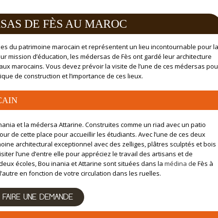
SAS DE FÈS AU MAROC
es du patrimoine marocain et représentent un lieu incontournable pour l
eur mission d’éducation, les médersas de Fès ont gardé leur architecture
iaux marocains. Vous devez prévoir la visite de l’une de ces médersas pou
que de construction et l’importance de ces lieux.
CAIN
nania et la médersa Attarine. Construites comme un riad avec un patio
our de cette place pour accueillir les étudiants. Avec l’une de ces deux
ine architectural exceptionnel avec des zelliges, plâtres sculptés et bois
siter l’une d’entre elle pour appréciez le travail des artisans et de
eux écoles, Bou inania et Attarine sont situées dans la
médina d
e Fès à
’autre en fonction de votre circulation dans les ruelles.
FAIRE UNE DEMANDE