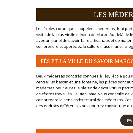
LES MÉDER
Les écoles coraniques, appelées médersas, font parti
visite de la plus vieille
médina du Maroc
. Au-delà de l
avec un panel de savoir-faire artisanaux et de matér
comprendre et appréciez la culture musulmane, la logi
FÈS ET LA VILLE DU SAVOIR MARO
Deux médersas sont très connues à Fès, l’école Bou i
central, un bassin et une fontaine, les pièces sont aut
médersas pour aurez le plaisir de découvrir un patrimo
de cèdres travaillés. Le Riad Jamaï vous conseille de vi
comprendre le sens architectural des médersas. Ces d
des endroits différents, vous pourrez choisir l’une ou l