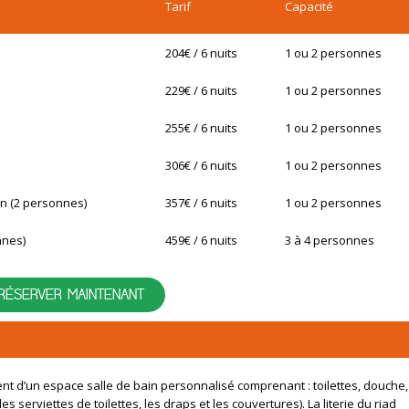
Tarif
Capacité
204€ / 6 nuits
1 ou 2 personnes
229€ / 6 nuits
1 ou 2 personnes
255€ / 6 nuits
1 ou 2 personnes
306€ / 6 nuits
1 ou 2 personnes
an (2 personnes)
357€ / 6 nuits
1 ou 2 personnes
nnes)
459€ / 6 nuits
3 à 4 personnes
RÉSERVER MAINTENANT
nt d’un espace salle de bain personnalisé comprenant : toilettes, douche,
 serviettes de toilettes, les draps et les couvertures). La literie du riad