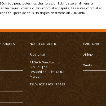
200x90cm équipent toutes nos chambres. Un lit king size en dimension
t en baldaquin, comme cumin, chocolat et paprika. Les suites chocolat et
nines équipées de deux lits singles en dimension 200x90cm.
PRATIQUES
NOUS CONTACTER
PARTENAIRES
Riad Jamaï
Airbnb
31 Derb Oued Lahriqi
Wedig
Sidi Bou Jida
Fès Médina – Fès 30000
Maroc
Tél.
00212 675 47 14 82