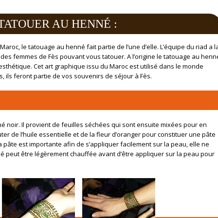
 TATOUER AU HENNÉ :
aroc, le tatouage au henné fait partie de l’une d’elle. L’équipe du riad a l
es des femmes de Fès pouvant vous tatouer. A l’origine le tatouage au henn
ès esthétique. Cet art graphique issu du Maroc est utilisé dans le monde
 ils feront partie de vos souvenirs de séjour à Fès.
é noir. Il provient de feuilles séchées qui sont ensuite mixées pour en
er de l’huile essentielle et de la fleur d’oranger pour constituer une pâte
a pâte est importante afin de s’appliquer facilement sur la peau, elle ne
nné peut être légèrement chauffée avant d’être appliquer sur la peau pour