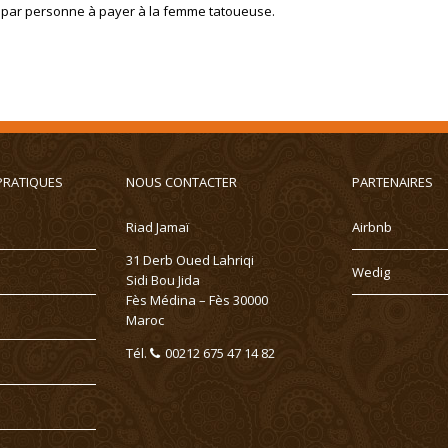
h par personne à payer à la femme tatoueuse.
PRATIQUES
NOUS CONTACTER
PARTENAIRES
Riad Jamaï
Airbnb
31 Derb Oued Lahriqi
Wedig
Sidi Bou Jida
Fès Médina – Fès 30000
Maroc
Tél.
00212 675 47 14 82