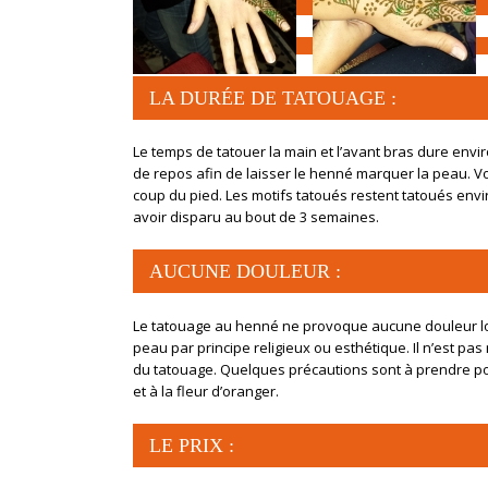
LA DURÉE DE TATOUAGE :
Le temps de tatouer la main et l’avant bras dure env
de repos afin de laisser le henné marquer la peau. Vo
coup du pied. Les motifs tatoués restent tatoués env
avoir disparu au bout de 3 semaines.
AUCUNE DOULEUR :
Le tatouage au henné ne provoque aucune douleur lors 
peau par principe religieux ou esthétique. Il n’est pa
du tatouage. Quelques précautions sont à prendre pou
et à la fleur d’oranger.
LE PRIX :