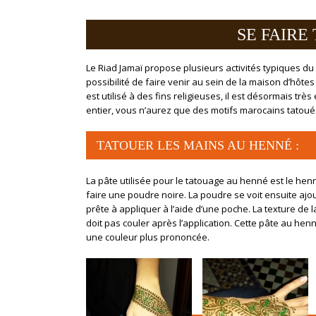
SE FAIRE
Le Riad Jamaï propose plusieurs activités typiques du M
possibilité de faire venir au sein de la maison d’hôt
est utilisé à des fins religieuses, il est désormais tr
entier, vous n’aurez que des motifs marocains tatoués,
TATOUER LES MAINS AU HENNÉ :
La pâte utilisée pour le tatouage au henné est le henn
faire une poudre noire. La poudre se voit ensuite ajout
prête à appliquer à l’aide d’une poche. La texture de l
doit pas couler après l’application. Cette pâte au he
une couleur plus prononcée.