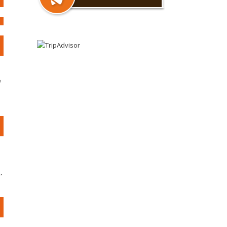
s
e
,