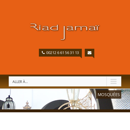
00212 6 61 56 31 13
ALLER À...
MOSQUÉES