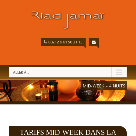
00212 6 61 56 31 13
ALLER À...
MID-WEEK – 4 NUITS
TARIFS MID-WEEK DANS LA